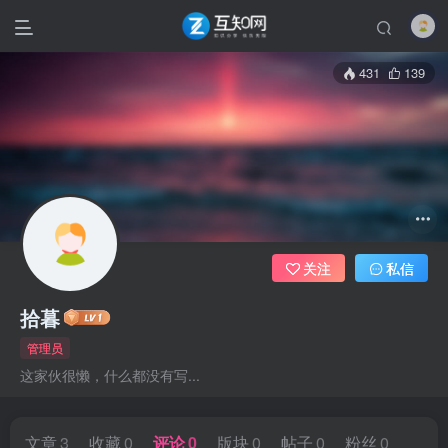
431
139
关注
私信
拾暮
管理员
这家伙很懒，什么都没有写...
文章
3
收藏
0
评论
0
版块
0
帖子
0
粉丝
0