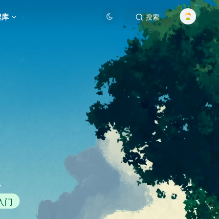
程库
搜索
总
入门