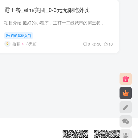
霸王餐_elm/美团_0-3元无限吃外卖
项目介绍 挺好的小程序，主打一二线城市的霸王餐，比你领什么elm/美团红包实惠的多了，目前共有2家长期平台，服务地区不同，玩法一样，具体得自己注册看看你们地区是否能使用，如果能用的话，很...
启航基础入门
拾暮
3天前
0
30
10